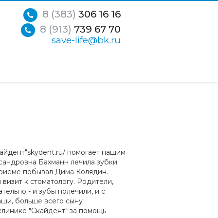
8 (383)
306 16 16
8 (913)
739 67 70
save-life@bk.ru
айдент"skydent.ru/ помогает нашим
сандровна Бахманн лечила зубки
приеме побывал Дима Колядин.
 визит к стоматологу. Родители,
тельно - и зубы полечили, и с
ши, больше всего сыну
клинике "Скайдент" за помощь