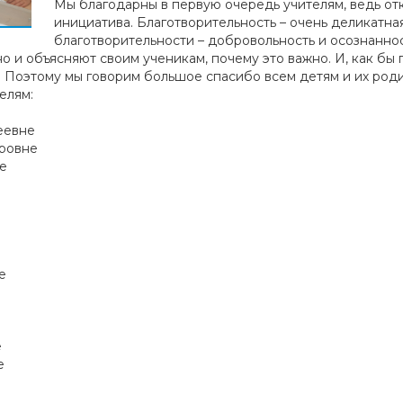
Мы благодарны в первую очередь учителям, ведь отка
инициатива. Благотворительность – очень деликатн
благотворительности – добровольность и осознаннос
 и объясняют своим ученикам, почему это важно. И, как бы п
 Поэтому мы говорим большое спасибо всем детям и их роди
елям:
еевне
ировне
е
е
е
е