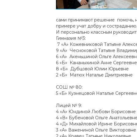
сами принимают решение помочь, но
примере учат добру и состраданию.
И персонально классным руководит
Гимназия №3:
7 «А» Кожевниковой Татьяне Алекс
9 «А» Чесноковой Татьяне Владим
6 «А» Акеньшиной Ольге Алексеевн
6 «Б» Кананыхиной Анне Сергеевне
8 «Б» Дубцовой Юлии Юрьевне
2 «Б» Матюх Наталье Дмитриевне
СОШ № 80:
5 «Б» Кузнецовой Наталье Сергеевн
Лицей № 9:
4 «А» Юндиной Любови Борисовне
4 «В» Бубеновой Ольге Анатольевн
4 «Д» Михайловой Ирине Борисовн
3 «А» Важениной Ольге Викторовне
2 «А» Кравец Татьяне Николаевне