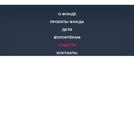
О ФОНДЕ
ПРОЕКТЫ ФОНДА
ДЕТИ
ВОЛОНТЁРАМ
НОВОСТИ
КОНТАКТЫ
ПОМОЧЬ
8 (383)
306 16 16
8 (913)
739 67 70
8 (800)
222 11 02
горячая линия паллиативной помощи
save-life@bk.ru