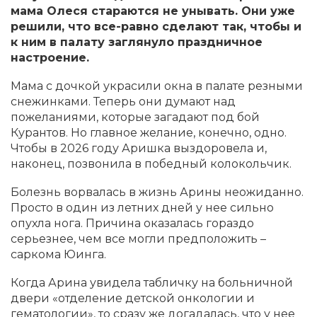
мама Олеся стараются не унывать. Они уже
решили, что все-равно сделают так, чтобы и
к ним в палату заглянуло праздничное
настроение.
Мама с дочкой украсили окна в палате резными
снежинками. Теперь они думают над
пожеланиями, которые загадают под бой
Курантов. Но главное желание, конечно, одно.
Чтобы в 2026 году Аришка выздоровела и,
наконец, позвонила в победный колокольчик.
Болезнь ворвалась в жизнь Арины неожиданно.
Просто в один из летних дней у нее сильно
опухла нога. Причина оказалась гораздо
серьезнее, чем все могли предположить –
саркома Юинга.
Когда Арина увидела табличку на больничной
двери «отделение детской онкологии и
гематологии», то сразу же догадалась, что у нее