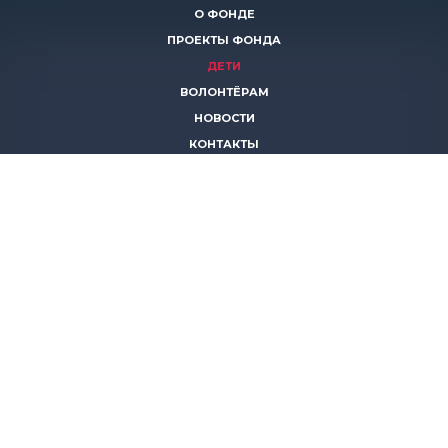
О ФОНДЕ
ПРОЕКТЫ ФОНДА
ДЕТИ
ВОЛОНТЁРАМ
НОВОСТИ
КОНТАКТЫ
ПОМОЧЬ
8 (383)
306 16 16
8 (913)
739 67 70
8 (800)
222 11 02
горячая линия паллиативной помощи
save-life@bk.ru
© 2026 Благотворительный фонд «Защити жизнь»