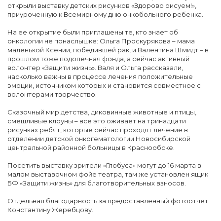
открыли выставку детских рисунков «Здорово рисуем!»,
приуроченную к Всемирному дню онкобольного ребенка.
На ее открытие были приглашены те, кто знает об
онкологии не понаслышке: Ольга Проскурякова – мама
маленькой Ксении, победившей рак, и Валентина Шмидт – в
прошлом тоже подопечная фонда, а сейчас активный
волонтер «Защити жизнь». Валя и Ольга рассказали,
насколько важны в процессе лечения положительные
эмоции, источником которых и становится совместное с
волонтерами творчество.
Сказочный мир детства, диковинные животные и птицы,
смешливые клоуны – все это оживает на тринадцати
рисунках ребят, которые сейчас проходят лечение в
отделении детской онкогематологии Новосибирской
центральной районной больницы в Краснообске.
Посетить выставку зрители «Глобуса» могут до 16 марта в
малом выставочном фойе театра, там же установлен ящик
БФ «Защити жизнь» для благотворительных взносов.
Отдельная благодарность за предоставленный фотоотчет
Константину Жеребцову.