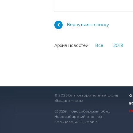
Вернуться к списку
Архив новостей:
Все
2019
© 2026 Благотворительный фонд
О
«Защити жизнь»
В
630559, Новосибирская обл.,
П
Новосибирский р-он, р.п.
Кольцово, АБК, корп. 5