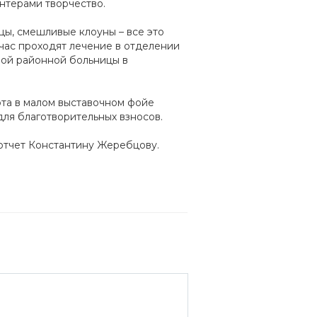
нтерами творчество.
цы, смешливые клоуны – все это
йчас проходят лечение в отделении
ой районной больницы в
арта в малом выставочном фойе
для благотворительных взносов.
отчет Константину Жеребцову.