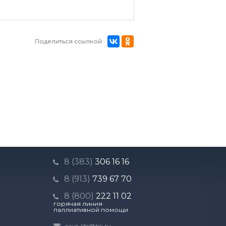
Поделиться ссылкой:
8 (383)
306 16 16
8 (913)
739 67 70
8 (800)
222 11 02
горячая линия
паллиативной помощи
save-life@bk.ru