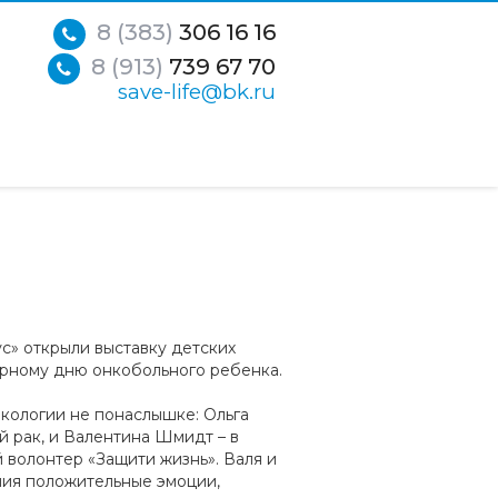
8 (383)
306 16 16
8 (913)
739 67 70
save-life@bk.ru
с» открыли выставку детских
ирному дню онкобольного ребенка.
нкологии не понаслышке: Ольга
 рак, и Валентина Шмидт – в
 волонтер «Защити жизнь». Валя и
ения положительные эмоции,