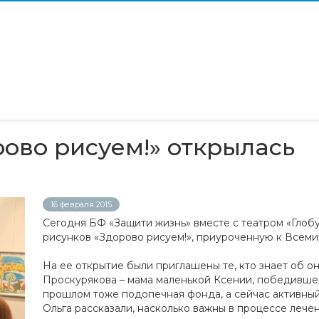
рово рисуем!» открылась
16 февраля 2015
Сегодня БФ «Защити жизнь» вместе с театром «Глобу
рисунков «Здорово рисуем!», приуроченную к Всем
На ее открытие были приглашены те, кто знает об о
Проскурякова – мама маленькой Ксении, победившей
прошлом тоже подопечная фонда, а сейчас активный
Ольга рассказали, насколько важны в процессе леч