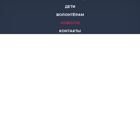
ДЕТИ
ВОЛОНТЁРАМ
НОВОСТИ
КОНТАКТЫ
ПОМОЧЬ
8 (383)
306 16 16
8 (913)
739 67 70
8 (800)
222 11 02
горячая линия паллиативной помощи
save-life@bk.ru
© 2026 Благотворительный фонд «Защити жизнь»
630559, Новосибирская обл., Новосибирский р-он, р.п.
Кольцово, АБК, корп. 5