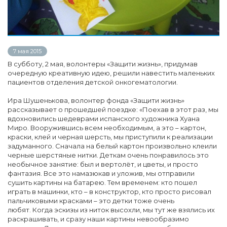
7 мая 2015
В субботу, 2 мая, волонтеры «Защити жизнь», придумав
очередную креативную идею, решили навестить маленьких
пациентов отделения детской онкогематологии.
Ира Шушенькова, волонтер фонда «Защити жизнь»
рассказывает о прошедшей поездке: «Поехав в этот раз, мы
вдохновились шедеврами испанского художника Хуана
Миро. Вооружившись всем необходимым, а это – картон,
краски, клей и черная шерсть, мы приступили к реализации
задуманного. Сначала на белый картон произвольно клеили
черные шерстяные нитки. Деткам очень понравилось это
необычное занятие: был и вертолёт, и цветы, и просто
фантазия. Все это намазюкав и уложив, мы отправили
сушить картины на батарею. Тем временем: кто пошел
играть в машинки, кто – в конструктор, кто просто рисовал
пальчиковыми красками – это детки тоже очень
любят. Когда эскизы из ниток высохли, мы тут же взялись их
раскрашивать, и сразу наши картины невообразимо