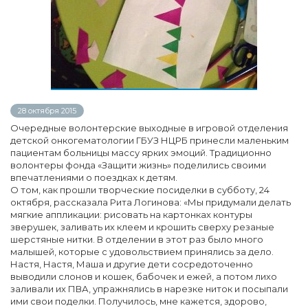
28 октября 2015
Очередные волонтерские выходные в игровой отделения
детской онкогематологии ГБУЗ НЦРБ принесли маленьким
пациентам больницы массу ярких эмоций. Традиционно
волонтеры фонда «Защити жизнь» поделились своими
впечатлениями о поездках к детям.
О том, как прошли творческие посиделки в субботу, 24
октября, рассказала Рита Логинова: «Мы придумали делать
мягкие аппликации: рисовать на картонках контуры
зверушек, заливать их клеем и крошить сверху резаные
шерстяные нитки. В отделении в этот раз было много
малышей, которые с удовольствием принялись за дело.
Настя, Настя, Маша и другие дети сосредоточенно
выводили слонов и кошек, бабочек и ежей, а потом лихо
заливали их ПВА, упражнялись в нарезке ниток и посыпали
ими свои поделки. Получилось, мне кажется, здорово,