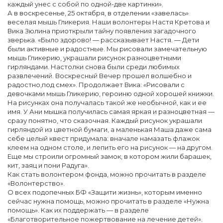
каждый унес с собой по одной-две картинки».
А в воскресенье, 25 октября, в отделении «завелась»
веселая мышь Гликерия. Наши волонтеры Настя Кретова и
Вика Зюлина приоткрыли тайну появления загадочного
зверька. «Было здорово! — рассказывает Настя. — Дети
были активные и радостные. Мы рисовали замечательную
мышь Гликерию, украшали рисунок разноцветными
гирляндами. Настолки снова были среди любимых
развлечений. Воскресный Вечер прошел волшебно и
радостно,под смех». Продолжает Вика: «Рисовали с
девочками мышь Гликерию, героиню одной хорошей книжки.
На рисунках она получалась такой же необычной, как и ее
имя. У Ани мышка получилась самая яркая и разноцветная —
сразу понятно, что сказочная. Каждый рисунок украшали
гирляндой из цветной бумаги, а маленькая Маша даже сама
себе целый квест придумала: вначале намазать флажок
клеем на одном столе, и лепить его на рисунок — на другом.
Еще мы строили огромный замок, в котором жили барашек,
кит, заяц и пони Радуга».
Как стать волонтером фонда, можно прочитать в разделе
«Волонтерство».
О всех подопечных БФ «Защити жизнь», которым именно
сейчас нужна помощь, можно прочитать в разделе «Нужна
помощь». Как их поддержать — в разделе
«Благотворительное пожертвование на лечение детей».