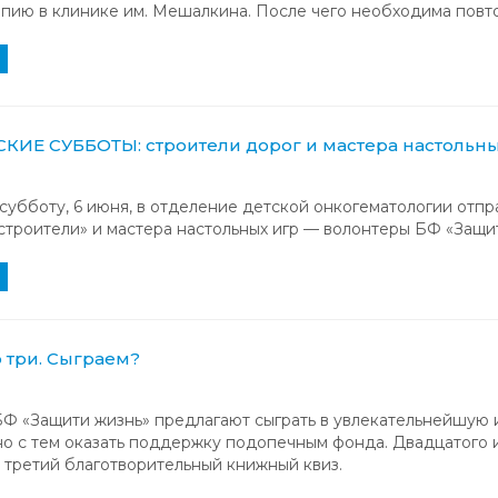
пию в клинике им. Мешалкина. После чего необходима повт
ИЕ СУББОТЫ: строители дорог и мастера настольны
убботу, 6 июня, в отделение детской онкогематологии отпр
троители» и мастера настольных игр — волонтеры БФ «Защит
 три. Сыграем?
Ф «Защити жизнь» предлагают сыграть в увлекательнейшую 
о с тем оказать поддержку подопечным фонда. Двадцатого и
 третий благотворительный книжный квиз.