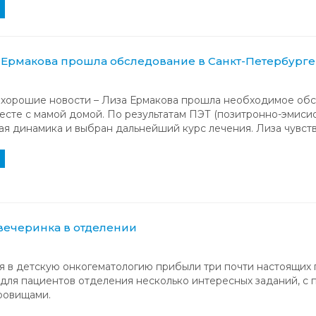
а Ермакова прошла обследование в Санкт-Петербург
с хорошие новости – Лиза Ермакова прошла необходимое об
есте с мамой домой. По результатам ПЭТ (позитронно-эмиси
я динамика и выбран дальнейший курс лечения. Лиза чувств
вечеринка в отделении
я в детскую онкогематологию прибыли три почти настоящих 
для пациентов отделения несколько интересных заданий, с
ровищами.