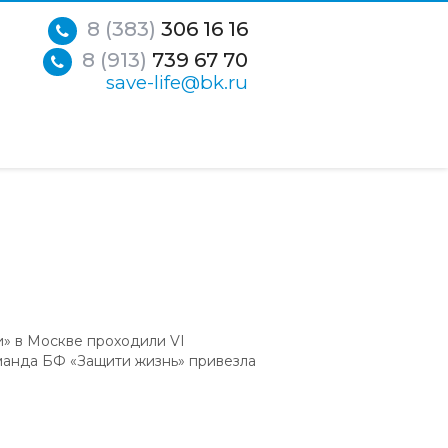
8 (383)
306 16 16
8 (913)
739 67 70
save-life@bk.ru
и» в Москве проходили VI
манда БФ «Защити жизнь» привезла