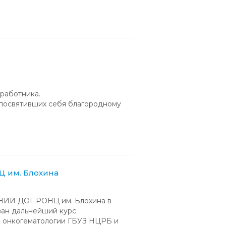
 работника.
 посвятивших себя благородному
Ц им. Блохина
 НИИ ДОГ РОНЦ им. Блохина в
ван дальнейший курс
й онкогематологии ГБУЗ НЦРБ и