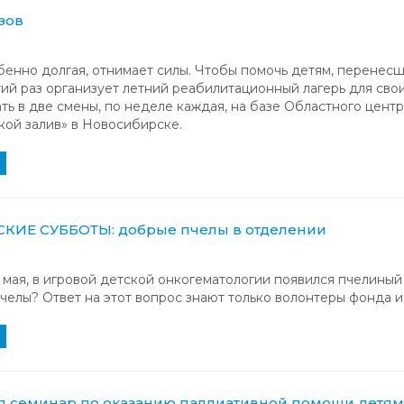
ызов
бенно долгая, отнимает силы. Чтобы помочь детям, перенес
тий раз организует летний реабилитационный лагерь для свои
ть в две смены, по неделе каждая, на базе Областного цент
ой залив» в Новосибирске.
КИЕ СУББОТЫ: добрые пчелы в отделении
6 мая, в игровой детской онкогематологии появился пчелиный 
челы? Ответ на этот вопрос знают только волонтеры фонда 
я семинар по оказанию паллиативной помощи детя