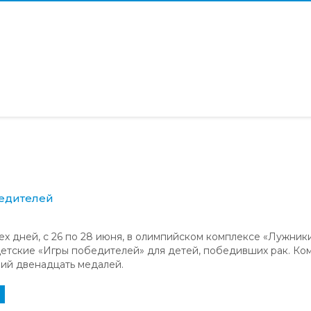
бедителей
ех дней, с 26 по 28 июня, в олимпийском комплексе «Лужник
етские «Игры победителей» для детей, победивших рак. Ко
ний двенадцать медалей.