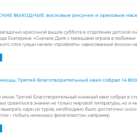
КИЕ ВЫХОДНЫЕ: восковые рисунки и ореховые на
 загадочно красочной вышла суббота в отделении детской он
да Екатерина: «Сначала Диля с малышами играла в любимые 
ого слоя гуаши начали «проявлять» нарисованные воском на 
мощь: Третий Благотворительный квиз собрал 14 80
0 июня, Третий Благотворительный книжный квиз собрал в с
вых сразиться в знании не только мировой литературы, но и 
 выиграть один из туров, необходимо было достаточно сносн
угом – побыть немножко филателистом, например.