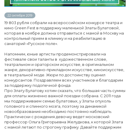
22 октября 2019
19 803 рубля собрали на всероссийском конкурсе театра и
кино Green Fest в поддержку маленькой Златы Булатовой,
которая в ноябре должна отправиться с мамой в Москву на
контрольный прием в клинику и на реабилитацию в
санаторий «Русское поле».
Напомним, юные артисты продемонстрировали на
фестивале свои таланты в художественном слове,
театральном и ораторском искусстве, в оригинальном
жанре, декоративно-прикладном искусстве, киноискусстве,
в театральной моде. Жюри по достоинству оценил
конкурсантов. Поздравляем всех участников и благодарим
за поддержку подопечной фонда.
Про Злату Булатову хотим сказать, что большая часть суммы
для оплаты жизненно важной поездки собрана. С 2011 года
мы поддерживаем семью Булатовых, у Златы опухоль
головного и спинного мозга, поэтому за динамикой
новообразования необходимо постоянно наблюдать.
Практически с рождения девочку ведет московский
профессор Ольга Григорьевна Желудкова, к которой Злата
с мамой летают по строгому графику. Давайте поддержим