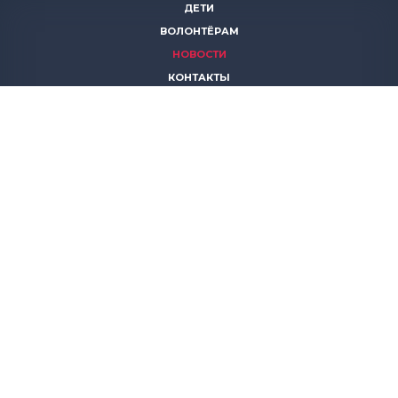
ДЕТИ
ВОЛОНТЁРАМ
НОВОСТИ
КОНТАКТЫ
ПОМОЧЬ
8 (383)
306 16 16
8 (913)
739 67 70
8 (800)
222 11 02
горячая линия паллиативной помощи
save-life@bk.ru
© 2026 Благотворительный фонд «Защити жизнь»
630559, Новосибирская обл., Новосибирский р-он, р.п.
Кольцово, АБК, корп. 5