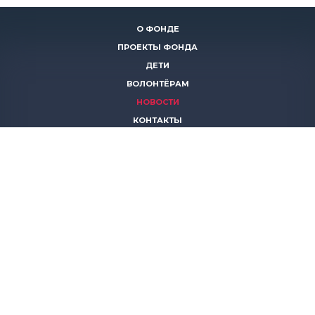
О ФОНДЕ
ПРОЕКТЫ ФОНДА
ДЕТИ
ВОЛОНТЁРАМ
НОВОСТИ
КОНТАКТЫ
ПОМОЧЬ
8 (383)
306 16 16
8 (913)
739 67 70
8 (800)
222 11 02
горячая линия паллиативной помощи
save-life@bk.ru
© 2026 Благотворительный фонд «Защити жизнь»