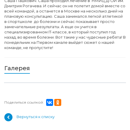
Саша Пашкович. Саша проходил лечение в НМИЦ ДГОИ им.
Дмитрия Рогачева. И сейчас он не полетит домой вместе со
всей командой, а останется в Москве на несколько дней на
плановую консультацию. Саша занимался легкой атлетикой
в спортшколе до болезни и сейчас показывает просто
замечательные результаты. А еще он учится в
специализированном IT-классе, в который поступил год
назад, во время болезни. Вот такие у нас чудесные ребята! В
понедельник на Первом канале выйдет сюжет о нашей
команде, не пропустите!
Галерея
Поделиться ссылкой:
Вернуться к списку