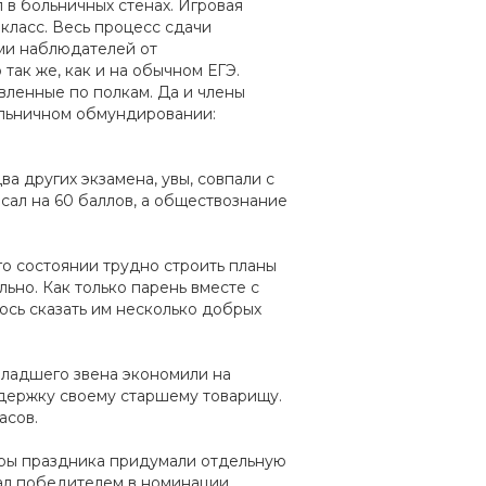
 в больничных стенах. Игровая
класс. Весь процесс сдачи
ми наблюдателей от
так же, как и на обычном ЕГЭ.
вленные по полкам. Да и члены
больничном обмундировании:
а других экзамена, увы, совпали с
сал на 60 баллов, а обществознание
го состоянии трудно строить планы
льно. Как только парень вместе с
ось сказать им несколько добрых
 младшего звена экономили на
ддержку своему старшему товарищу.
асов.
оры праздника придумали отдельную
тал победителем в номинации