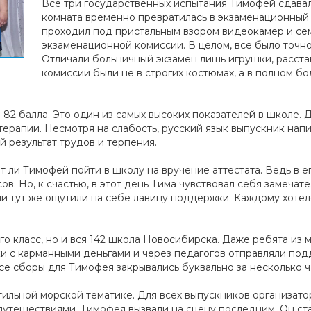
Все три государственных испытания Тимофей сдавал
комната временно превратилась в экзаменационный 
проходил под пристальным взором видеокамер и се
экзаменационной комиссии. В целом, все было точно 
Отличали больничный экзамен лишь игрушки, расста
комиссии были не в строгих костюмах, а в полном 
82 балла. Это один из самых высоких показателей в школе. Дв
ерапии. Несмотря на слабость, русский язык выпускник напи
ый результат трудов и терпения.
т ли Тимофей пойти в школу на вручение аттестата. Ведь в е
в. Но, к счастью, в этот день Тима чувствовал себя замечате
и тут же ощутили на себе лавину поддержки. Каждому хотел
го класс, но и вся 142 школа Новосибирска. Даже ребята из
ки с карманными деньгами и через педагогов отправляли по
е сборы для Тимофея закрывались буквально за несколько ч
тильной морской тематике. Для всех выпускников организат
путешествиями. Тимофея вызвали на сцену последним. Он с