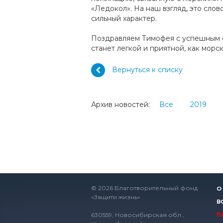
«Ледокол». На наш взгляд, это слово
сильный характер.
Поздравляем Тимофея с успешным ок
станет легкой и приятной, как морск
Вернуться к списку
Архив новостей:
Все
2019
© 2026 Благотворительный фонд
О
«Защити жизнь»
В
630559, Новосибирская обл.,
П