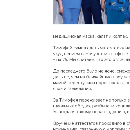
медицинская маска, халат и колпак.
Тимофей сумел сдать математику на 
ухудшением самочувствия на фоне т
– на 75. Мы считаем, что это отличн
До последнего было не ясно, сможе
дальше, чем на ближайшую пару часо
мамой переступили порог школы, он
слов и пожеланий.
За Тимофея переживает не только е
школьных обедах, разбивали копил
Благодаря такому неравнодушию, вс
Вручение аттестатов проходило в с
номинацию, связанную с морскими 