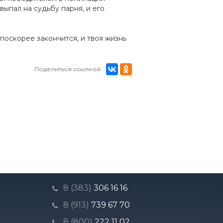
выпал на судьбу парня, и его
оскорее закончится, и твоя жизнь
Поделиться ссылкой:
8 (383)
306 16 16
8 (913)
739 67 70
8 (800)
222 11 02