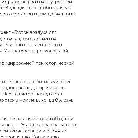
ких работниках и их внутреннем
. Ведь для того, чтобы врач мог
 его семью, он и сам должен быть
ект «Глоток воздуха для
одятся рядом с детьми на
ители юных пациентов, но и
ту Министерства региональной
лифицированной психологической
о те запросы, с которыми к ней
 подопечных. Да, врачи тоже
. Часто доктора находятся в
ляется в моменты, когда болезнь
вняя печальная история об одной
ьевна. — Эта девушка сражалась с
урсы химиотерапии и сложные
не произошло. Когда стало