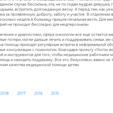
данном случае бессильна, эта, не по годам мудрая девушка,
одными, встретить долгожданную весну. А перед тем, как уех
а за проявленную доброту, заботу и участие. В отделении в
есколько недель в больницу пришла печальная весть. Для ме
торий не проходит бесследно для медперсонала».
ечения и диагностики, сфера онкологии все еще остается ж
елые потери, могли дальше лечить и поддерживать семьи, им
на помощь приходят регулярные встречи в неформальной об
ые консультации с психологом. Благодаря проекту «Глоток во
 и инструментов для того, чтобы медицинские работники мо
мощь и находить поддержку. Все это, безусловно, важно не
шения качества медицинской помощи детям.
2018
2017
2016
2015