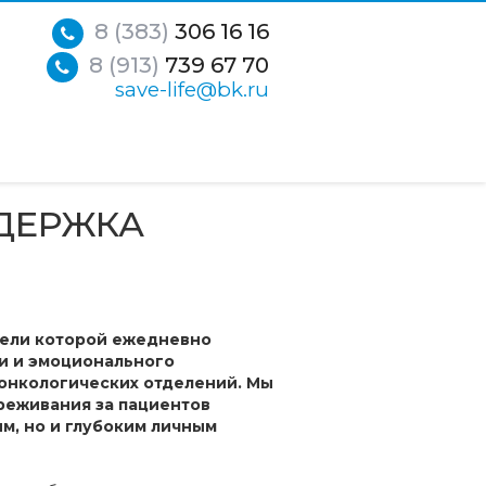
8 (383)
306 16 16
8 (913)
739 67 70
save-life@bk.ru
ДДЕРЖКА
тели которой ежедневно
и и эмоционального
 онкологических отделений. Мы
реживания за пациентов
м, но и глубоким личным