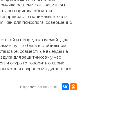
 приняла решение отправиться в
ать, она пришла обнять и
се прекрасно понимали, что эта
ня, как для психолога, совершенно
естокой и непредсказуемой. Для
 самим нужно быть в стабильном
становке, совместные выезды на
здуха для защитников» у нас
гли открыто говорить о своих
 только для сохранения душевного
Поделиться ссылкой: