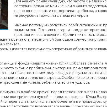
Для нашего фонда очевидно, что забота о медицинс
состоянии важна не меньше, чем о наших подопечных
полноценно лечить и поддерживать ребенка, а также
«в ресурсе», в гармонии с внешним миром.
Именно поэтому мы запустили реабилитационный про
защитников». Его главные герои – люди, которые нах
протяжении всего лечения. Среди них не только род
зация проекта стала возможной благодаря совместному гран
их грантов.
раммы является возможность оперативно обратиться за ква
льницы и фонда «Защити жизнь» Юлия Соболева отметила, чт
 часто схожи с проблемами, с которыми приходят родители
тов, они тоже с волнением ждут каждого результата анализов
 напряжения и затяжного стресса. Особенно ярко это прояв
се приложенные усилия, ребенка спасти не удалось.
ых ситуациях в работе врачей, перед глазами всплывает неда
лении все прикипели душой, — делится психолог Юлия Валер
тойко перенесла многочисленные болезненные процедуры, к
нь то отступала, то возвращалась вновь. К сожалению, чуда 