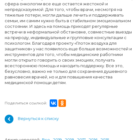
сфера онкологии все еще остается жестокой и
непредсказуемой. Для того, чтобы врачи, несмотря на
тяжелые потери, могли дальше лечить и поддерживать
семьи, им самим нужно быть в стабильном эмоциональном
состоянии. И здесь на помощь приходят регулярные
встречи в неформальной обстановке, совместные выезды
на природу, индивидуальные и групповые консультации с
психологом. Благодаря проекту «Глоток воздуха для
защитников» у нас появилось еще больше возможностей и
инструментов для того, чтобы медицинские работники
могли открыто говорить о своих эмоциях, получать
всестороннюю помощь и находить поддержку. Все это,
безусловно, важно не только для сохранения душевного
равновесия врачей, но и для повышения качества
медицинской помощи детям.
Поделиться ссылкой:
Вернуться к списку
Архив новостей:
Все
2019
2018
2017
2016
2015