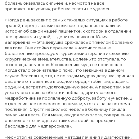
болезнь оказалась сильнее и, несмотря на все
приложенные усилия, ребенка спасти не удалось.
«Когда речь заходит о самых тяжелых ситуациях в работе
врачей, перед глазами всплывает недавняя печальная
история об одной нашей пациентке, к которой в отделении
все прикипели душой, — делится психолог Юлия
Валерьевна. — Эта девушка сражалась с тяжелой болезнью
два года. Она стойко перенесла многочисленные
болезненные процедуры, курсы химиотерапии и сложные
хирургические вмешательства. Болезнь то отступала, то
возвращалась вновь. К сожалению, чуда не произошло.
Когда стало окончательно ясно, что медицина в данном
случае бессильна, эта, не по годам мудрая девушка, приняла
решение отправиться в родной город, чтобы там, рядом с
родными, встретить долгожданную весну. А перед тем, как
уехать, она пришла обнять и поблагодарить каждого
медработника за проявленную доброту, заботу и участие. В
отделении все прекрасно понимали, что эта наша встреча –
последняя. Спустя несколько недель в больницу пришла
печальная весть. Для меня, как для психолога, совершенно
очевидно, что ни одна из таких историй не проходит
бесследно для медперсонала».
Несмотря на современные методы лечения и диагностики,