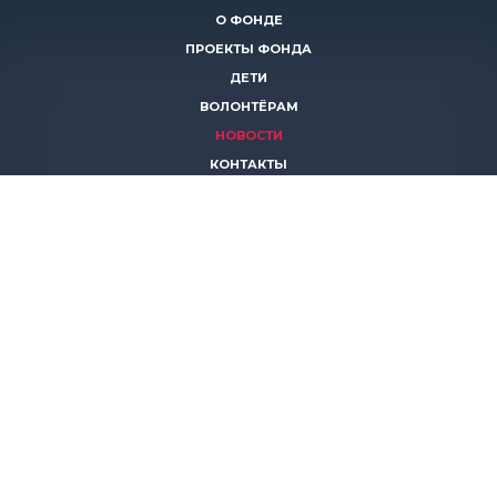
О ФОНДЕ
ПРОЕКТЫ ФОНДА
ДЕТИ
ВОЛОНТЁРАМ
НОВОСТИ
КОНТАКТЫ
ПОМОЧЬ
8 (383)
306 16 16
8 (913)
739 67 70
8 (800)
222 11 02
горячая линия паллиативной помощи
save-life@bk.ru
© 2026 Благотворительный фонд «Защити жизнь»