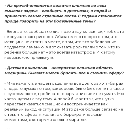
- На врачей-онкологов ложится сложная во всех
смыслах задача – сообщать о диагнозах, а порой и
приносить самые страшные вести. С годами становится
проще говорить на эти болезненные темы?
- Вы знаете, сообщать о диагнозе я научилась так, чтобы это
не звучало как приговор. Обязательно говорю о том, что
медицина не стоит на месте, о том, что это заболевание
поддается лечению. А вот сказать родителям о том, что их
ребенка больше нет – это всегда катастрофа. И к этому
невозможно привыкнуть.
- Детская онкология – невероятно сложная область
медицины. Бывают мысли бросить все и сменить сферу?
- Мне кажется, в нашем отделении все доктора хотя-бы раз
в неделю думают о том, как хорошо было бы стоять на кассе
в супермаркете, пробивать товары и ни о чем не думать. Мы
часто шутим на эту тему. А порой бывает так, что шутка
перестает казаться смешной и воспринимается как
реальный выход из ситуации. И это даже больше связано не
с тем, что сфера тяжелая, а с бюрократическими
моментами, с которыми сложно мириться.