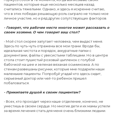
пациентов, которые еще несколько месяцев назад
считались тяжелыми. Однако, и здесь я искренне считаю,
что в этих победах решающую роль сыграло не только мое
личное участие, но и ряд других сопутствующих факторов.
- Говорят, что рабочее место многое может рассказать о
своем хозяине. О чем говорит ваш стол?
- Мой стол скорее запутает человека, чем выдаст меня.
Здесь по чуть-чуть отражены все мои грани. Вроде бы,
идеальная чистота и порядок, аккуратные папки с
документами, файлы с увесистыми таблицами. Но в центре
стола стоит пушистый розовый цыпленок с голубой
бабочкой на шее и зеленая вязаная осьминожка. А по
стенам развешаны рисунки, которые мне подарили наши
маленькие пациенты. Попробуй угадай кто здесь сидит,
серьезный доктор или чей-то ребенок пришел
побаловаться.
- Прикипаете душой к своим пациентам?
- Всех, кто проходит через наше отделение, конечно, не
уместишь в своем сердце. Но многие дети и их мамы успели
за время лечения стать для меня очень близкими людьми.