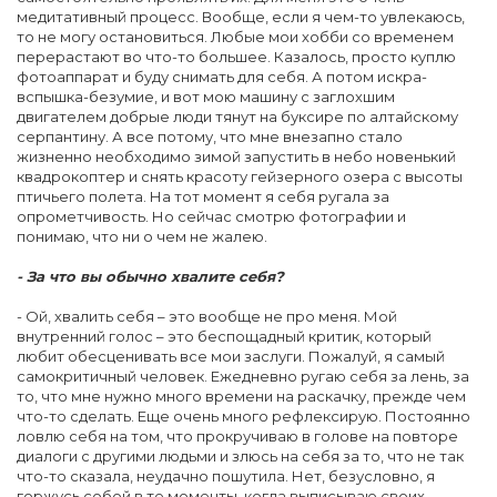
медитативный процесс. Вообще, если я чем-то увлекаюсь,
то не могу остановиться. Любые мои хобби со временем
перерастают во что-то большее. Казалось, просто куплю
фотоаппарат и буду снимать для себя. А потом искра-
вспышка-безумие, и вот мою машину с заглохшим
двигателем добрые люди тянут на буксире по алтайскому
серпантину. А все потому, что мне внезапно стало
жизненно необходимо зимой запустить в небо новенький
квадрокоптер и снять красоту гейзерного озера с высоты
птичьего полета. На тот момент я себя ругала за
опрометчивость. Но сейчас смотрю фотографии и
понимаю, что ни о чем не жалею.
- За что вы обычно хвалите себя?
- Ой, хвалить себя – это вообще не про меня. Мой
внутренний голос – это беспощадный критик, который
любит обесценивать все мои заслуги. Пожалуй, я самый
самокритичный человек. Ежедневно ругаю себя за лень, за
то, что мне нужно много времени на раскачку, прежде чем
что-то сделать. Еще очень много рефлексирую. Постоянно
ловлю себя на том, что прокручиваю в голове на повторе
диалоги с другими людьми и злюсь на себя за то, что не так
что-то сказала, неудачно пошутила. Нет, безусловно, я
горжусь собой в те моменты, когда выписываю своих