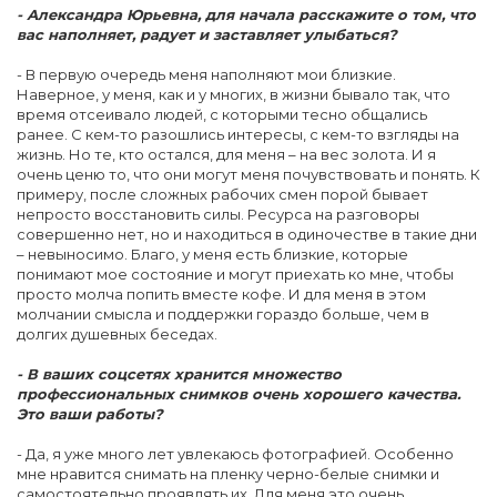
- Александра Юрьевна, для начала расскажите о том, что
вас наполняет, радует и заставляет улыбаться?
- В первую очередь меня наполняют мои близкие.
Наверное, у меня, как и у многих, в жизни бывало так, что
время отсеивало людей, с которыми тесно общались
ранее. С кем-то разошлись интересы, с кем-то взгляды на
жизнь. Но те, кто остался, для меня – на вес золота. И я
очень ценю то, что они могут меня почувствовать и понять. К
примеру, после сложных рабочих смен порой бывает
непросто восстановить силы. Ресурса на разговоры
совершенно нет, но и находиться в одиночестве в такие дни
– невыносимо. Благо, у меня есть близкие, которые
понимают мое состояние и могут приехать ко мне, чтобы
просто молча попить вместе кофе. И для меня в этом
молчании смысла и поддержки гораздо больше, чем в
долгих душевных беседах.
- В ваших соцсетях хранится множество
профессиональных снимков очень хорошего качества.
Это ваши работы?
- Да, я уже много лет увлекаюсь фотографией. Особенно
мне нравится снимать на пленку черно-белые снимки и
самостоятельно проявлять их. Для меня это очень