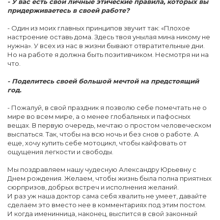
- У вас есть свои личные этические правила, которых вы
придерживаетесь в своей работе?
- Один из моих главных принципов звучит так: «Плохое
настроение оставь дома. Здесь твоя унылая мина никому не
нужна». У всех из нас в жизни бывают отвратительные дни.
Но на работе я должна быть позитивчиком. Несмотря ни на
что.
- Поделитесь своей большой мечтой на предстоящий
год.
- Пожалуй, в свой праздник я позволю себе помечтать не о
мире во всем мире, а о менее глобальных и пафосных
вещах. В первую очередь, мечтаю о простом человеческом
выспаться. Так, чтобы на всю ночь и без снов о работе. А
еще, хочу купить себе мотоцикл, чтобы кайфовать от
ощущения легкости и свободы.
Мы поздравляем нашу чудесную Александру Юрьевну с
Днем рождения. Желаем, чтобы жизнь была полна приятных
сюрпризов, добрых встреч и исполнения желаний.
И раз уж наша доктор сама себя хвалить не умеет, давайте
сделаем это вместо нее в комментариях под этим постом.
И когда именинница, наконец, выспится в свой законный