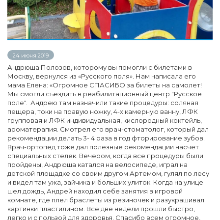
24 июня 2019
Андрюша Полозов, которому вы помогли с билетами в
Москву, вернулся из «Русского поля». Нам написала его
мама Елена: «Огромное СПАСИБО за билеты на самолет!
Мы смогли съездить в реабилитационный центр "Русское
поле". Андрею там назначили такие процедуры: соляная
пещера, токи на правую ножку, 4-х камерную ванну, ЛФК
групповая и ЛФК индивидуальная, кислородный коктейль,
ароматерапия. Смотрел его врач-стоматолог, который дал
рекомендации делать 3- 4 раза в год фторирование зубов.
Врач-ортопед тоже дал полезные рекомендации насчет
специальных стелек. Вечером, когда все процедуры были
пройдены, Андрюша катался на велосипеде, играл на
детской площадке со своим другом Артемом, гулял по лесу
и видел там ужа, зайчика и больших улиток. Когда на улице
шел дождь, Андрей находил себе занятия в игровой
комнате, где плел браслеты из резиночек и разукрашивал
картинки пластилином. Все две недели прошли быстро,
легко и с пользой для здоровья. Спасибо всем огромное,