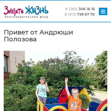
8 (383)
306 16 16
8 (913)
739 67 70
Привет от Андрюши
Полозова