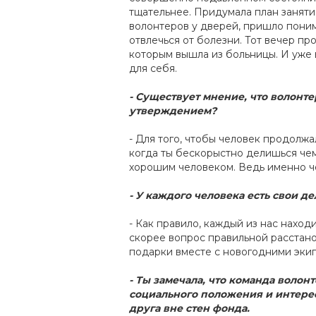
тщательнее. Придумала план занятия
волонтеров у дверей, пришло понима
отвлечься от болезни. Тот вечер п
которым вышла из больницы. И уже в
для себя.
- Существует мнение, что волонте
утверждением?
- Для того, чтобы человек продолжа
когда ты бескорыстно делишься чем
хорошим человеком. Ведь именно ч
- У каждого человека есть свои де
- Как правило, каждый из нас находи
скорее вопрос правильной расстанов
подарки вместе с новогодними экип
- Ты замечала, что команда волон
социального положения и интересо
друга вне стен фонда.