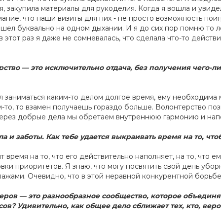
, закупила материалы для рукоделия. Когда я вошла и увидел
ние, что наши визиты для них - не просто возможность поиг
рошел буквально на одном дыхании. И я до сих пор помню то 
 этот раз я даже не сомневалась, что сделала что-то действи
рство — это исключительно отдача, без получения чего-либ
л заниматься каким-то делом долгое время, ему необходима 
-то, то взамен получаешь гораздо больше. Волонтерство поз
ерез добрые дела мы обретаем внутреннюю гармонию и нап
ла и заботы. Как тебе удается выкраивать время на то, ч
т время на то, что его действительно наполняет, на то, что е
ки приоритетов. Я знаю, что могу посвятить свой день уборк
ажами. Очевидно, что в этой неравной конкурентной борьбе
теров — это разнообразное сообщество, которое объединяе
в? Удивительно, как общее дело сближает тех, кто, веро