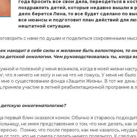
года бросить все свои дела, переодеться в ко
поздравлять детей, которые недавно вышли в р
дело берется Лена, то все будет сделано по в
все нюансы и подготовит план действий для л
нештатной ситуации.
поговорить с нами по душам и поделиться сокровенными мыс
овек находит в себе силы и желание быть волонтером, то о
ра детской онкологии. Чем руководствовалась ты, когда 
нужной и полезной у меня возникла, когда в моей жизни нас
ог, что я ничего не могу и ни на что не гожусь. У меня не б
 мне о существовании фонда «Защити Жизнь». В тот же день 
 приняла участие в летней реабилитационной программе в л
в детскую онкогематологию?
когда первый блин оказался комом. Обычно я стараюсь подходи
ольницу, не имея представления о том, что мне делать, как об
ересно. Помню, что после первого, как мне казалось, неудач
от того, что не сумела сделать ничего полезного. К следую