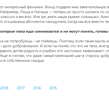
этот интересный феномен. Фонд подарил мне замечательную 
 Например, Леша и Наташа — теперь не просто коллеги по н
 классно и весело. Или же, взять наше рыжее солнышко, Аню
Но эта разница абсолютно неощутима, когда мы все вместе т
, которые пока еще сомневаются и не могут понять, готовы
ока не попробуешь – не поймешь. Поэтому если такая мысль з
 дело добровольное. И если ты понял, что это не твое, всегд
дарить детям радость и улыбки, это настолько захватывает, ч
бще я считаю, что даже самый маленький шаг в сторону доб
 и в собственном сердце.
2018
2017
2016
2015