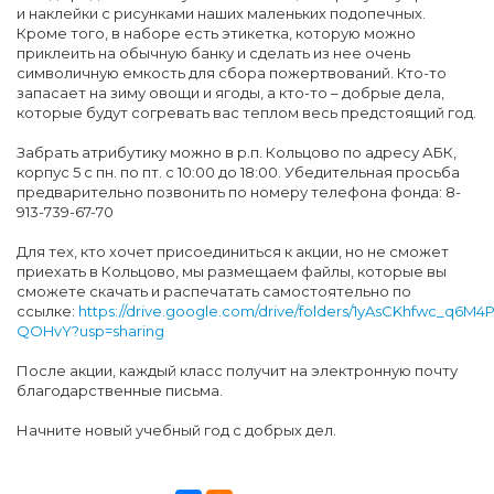
и наклейки с рисунками наших маленьких подопечных.
Кроме того, в наборе есть этикетка, которую можно
приклеить на обычную банку и сделать из нее очень
символичную емкость для сбора пожертвований. Кто-то
запасает на зиму овощи и ягоды, а кто-то – добрые дела,
которые будут согревать вас теплом весь предстоящий год.
Забрать атрибутику можно в р.п. Кольцово по адресу АБК,
корпус 5 с пн. по пт. с 10:00 до 18:00. Убедительная просьба
предварительно позвонить по номеру телефона фонда: 8-
913-739-67-70
Для тех, кто хочет присоединиться к акции, но не сможет
приехать в Кольцово, мы размещаем файлы, которые вы
сможете скачать и распечатать самостоятельно по
ссылке:
https://drive.google.com/drive/folders/1yAsCKhfwc_q6M4P
QOHvY?usp=sharing
После акции, каждый класс получит на электронную почту
благодарственные письма.
Начните новый учебный год с добрых дел.