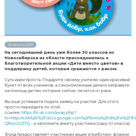
26 августа 2025
На сегодняшний день уже более 30 классов из
Новосибирска из области присоединились к
благотворительной акции «Дети вместо цветов» в
поддержку детей, которые сражаются с раком.
Суть идеи проста. Подарите своему учителю один красивый
букет от всех учеников, а сэкономленные деньги направьте
на помощь детям, которые сейчас лечатся от рака.
Вы еще успеваете подать заявку на участие. Для этого
просто перейдите по этой
ссылке:
https://m.vk.com/away.php?
to=https%3A%2F%2Fdocs.google.com%2Fforms%2Fd%2Fe%2F1F
QRxocDZTQ...
и заполните анкету участника (одну от класса).
Фонд предоставляет участникам акции атрибутику: флажки