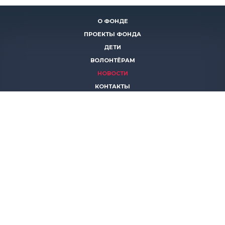
О ФОНДЕ
ПРОЕКТЫ ФОНДА
ДЕТИ
ВОЛОНТЁРАМ
НОВОСТИ
КОНТАКТЫ
ПОМОЧЬ
8 (383)
306 16 16
8 (913)
739 67 70
8 (800)
222 11 02
горячая линия паллиативной помощи
save-life@bk.ru
© 2026 Благотворительный фонд «Защити жизнь»