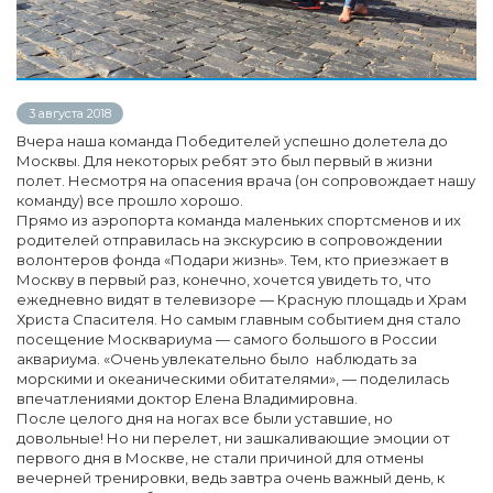
3 августа 2018
Вчера наша команда Победителей успешно долетела до
Москвы. Для некоторых ребят это был первый в жизни
полет. Несмотря на опасения врача (он сопровождает нашу
команду) все прошло хорошо.
Прямо из аэропорта команда маленьких спортсменов и их
родителей отправилась на экскурсию в сопровождении
волонтеров фонда «Подари жизнь». Тем, кто приезжает в
Москву в первый раз, конечно, хочется увидеть то, что
ежедневно видят в телевизоре — Красную площадь и Храм
Христа Спасителя. Но самым главным событием дня стало
посещение Москвариума — самого большого в России
аквариума. «Очень увлекательно было наблюдать за
морскими и океаническими обитателями», — поделилась
впечатлениями доктор Елена Владимировна.
После целого дня на ногах все были уставшие, но
довольные! Но ни перелет, ни зашкаливающие эмоции от
первого дня в Москве, не стали причиной для отмены
вечерней тренировки, ведь завтра очень важный день, к