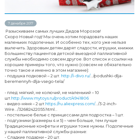
7 декабря 2017
Разыскиваем самых лучших Дедов Морозов!
Скоро Новый год! Мы очень хотим порадовать наших
маленьких подопечных. И особенно тех, кого уже нельзя
вылечить. Здоровым детям дарят сладости, игрушки, книжки.
Большинству пациентов детской выездной паллиативной
службы необходимо совсем другое. Вот список и ссылки на
хорошие примеры того, что нужно (совсем не обязательно
точно такое и именно в этом магазине):
- подушка подковой – 2 шт.
http://i-divo.ru/
…/podushki-dlja-
beremennyh-dlja-vsego-tela/
- плед: мягкий, не колючий, не маленький – 10
шт.
http://www.mytoys.ru/product/4941806
- видео-няня – 2 шт.
https://ru.aliexpress.com/
…/3-2-inch-
Wire…/32682422055.html…
- постельное белье с принцессами для подростка – 1 шт.
- подгузники (размеры 4 и 5) – чем больше, тем лучше
Традиционные конфеты и игрушки тоже нужны. Подопечные
у нашей паллиативной службы разные:
- Сладкие подарки – 20 шт.