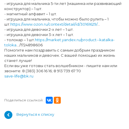
- игрушка для мальчика 5-ти лет (машинка или развивающий
конструктор) – 1 шт.
- магнитный алфавит – 1 шт.
- игрушка для мальчика, чтобы можно было рулить – 1
шт.
https://www.ozon.ru/context/detail/id/30161629/
…
- игрушка для девочки 2-х лет – 1 шт.
- игрушка для девочки 3-х лет – 1 шт.
- толокар – 1 шт.
https://market.yandex.ru/product--katalka-
toloka
…/1724898606
Помогите нам поздравить с самым добрым праздником
наших мальчиков и девочек. С вашей помощью их жизнь
станет лучше!
Если вы уже готовы стать волшебником - пишите нам или
звоните: 8 (383) 306 16 16; 8 913 739 67 70
save-life@bk.ru
Поделиться ссылкой:
Вернуться к списку