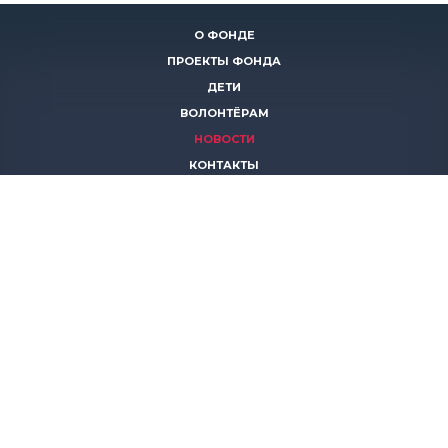
О ФОНДЕ
ПРОЕКТЫ ФОНДА
ДЕТИ
ВОЛОНТЁРАМ
НОВОСТИ
КОНТАКТЫ
ПОМОЧЬ
8 (383)
306 16 16
8 (913)
739 67 70
8 (800)
222 11 02
горячая линия паллиативной помощи
save-life@bk.ru
© 2026 Благотворительный фонд «Защити жизнь»