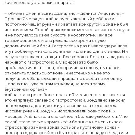
жизнь после установки аппарата:
– «Жизнь поменялась кардинально! – делится Анастасия. –
Прошло 7 месяцев. Алёна очень активный ребёнок и
постоянно машет руками и хватает все кругом. Зонд не был
исключением. Порой приходилось менять так часто, что уже
и не получалось из-за сухости в носоглотке. Там все
травмировалось, и она рыдала все время от уже
дополнительной боли. Гастростома раз и навсегда решила
эту проблему. Низкопрофильная - для нас, для активных. Ни
разу не пыталась вытащить. Все хорошо. Легко выкладывать
на живот с гастростомой. С зондом это было
проблематично, т.к. она, поворачивая голову, пыталась
открепить пластырь от кожи, и частенько у неё это
получалось. Зонд выходил, правда, не весь, а наполовину.
Непонятно, куда он там утыкался, нанося травму
внутренним органам.
Алёна стала реже болеть за эти 7 месяцев, и мне кажется
это напрямую связано с гастростомой. Зонд явно заносил
неведомую гадость, хоть и устанавливала я его всегда
чистыми руками. Зонд мы использовали ровно год и 6
месяцев. Алёна стала спокойнее и больше улыбается. Мне
самой стало легче кормить её и больше я не испытываю
стресса при замене зонда. Хоть опыт установки зонда -
полтора года, каждый раз был страх, что попаду не туда или