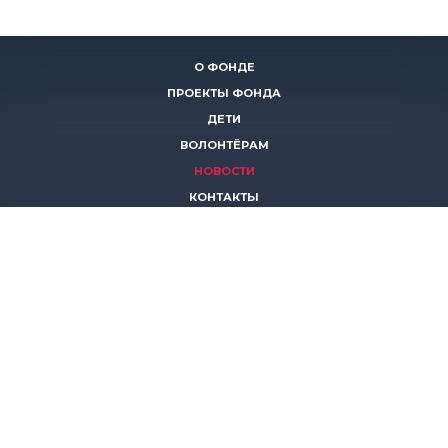
О ФОНДЕ
ПРОЕКТЫ ФОНДА
ДЕТИ
ВОЛОНТЁРАМ
НОВОСТИ
КОНТАКТЫ
ПОМОЧЬ
8 (383)
306 16 16
8 (913)
739 67 70
8 (800)
222 11 02
горячая линия паллиативной помощи
save-life@bk.ru