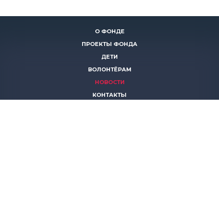
О ФОНДЕ
ПРОЕКТЫ ФОНДА
ДЕТИ
ВОЛОНТЁРАМ
НОВОСТИ
КОНТАКТЫ
ПОМОЧЬ
8 (383)
306 16 16
8 (913)
739 67 70
8 (800)
222 11 02
горячая линия паллиативной помощи
save-life@bk.ru