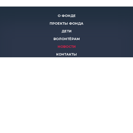
О ФОНДЕ
ПРОЕКТЫ ФОНДА
ДЕТИ
ВОЛОНТЁРАМ
НОВОСТИ
КОНТАКТЫ
ПОМОЧЬ
8 (383)
306 16 16
8 (913)
739 67 70
8 (800)
222 11 02
горячая линия паллиативной помощи
save-life@bk.ru