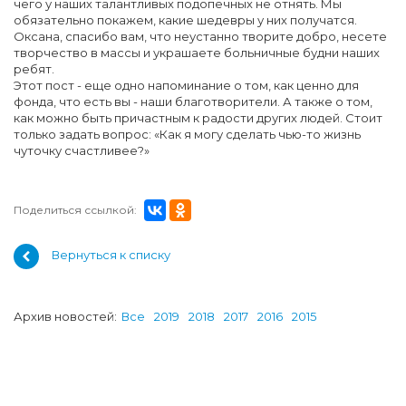
чего у наших талантливых подопечных не отнять. Мы
обязательно покажем, какие шедевры у них получатся.
Оксана, спасибо вам, что неустанно творите добро, несете
творчество в массы и украшаете больничные будни наших
ребят.
Этот пост - еще одно напоминание о том, как ценно для
фонда, что есть вы - наши благотворители. А также о том,
как можно быть причастным к радости других людей. Стоит
только задать вопрос: «Как я могу сделать чью-то жизнь
чуточку счастливее?»
Поделиться ссылкой:
Вернуться к списку
Архив новостей:
Все
2019
2018
2017
2016
2015