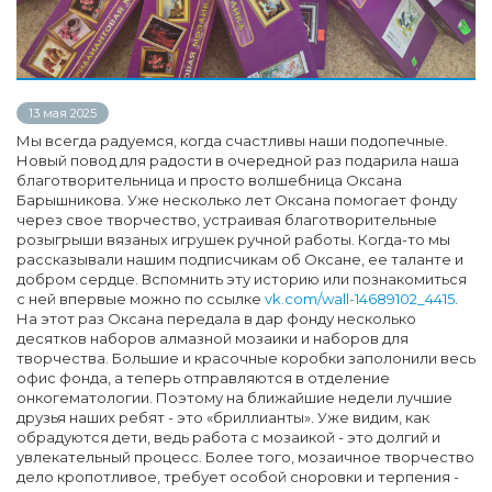
13 мая 2025
Мы всегда радуемся, когда счастливы наши подопечные.
Новый повод для радости в очередной раз подарила наша
благотворительница и просто волшебница Оксана
Барышникова. Уже несколько лет Оксана помогает фонду
через свое творчество, устраивая благотворительные
розыгрыши вязаных игрушек ручной работы. Когда-то мы
рассказывали нашим подписчикам об Оксане, ее таланте и
добром сердце. Вспомнить эту историю или познакомиться
с ней впервые можно по ссылке
vk.com/wall-14689102_4415
.
На этот раз Оксана передала в дар фонду несколько
десятков наборов алмазной мозаики и наборов для
творчества. Большие и красочные коробки заполонили весь
офис фонда, а теперь отправляются в отделение
онкогематологии. Поэтому на ближайшие недели лучшие
друзья наших ребят - это «бриллианты». Уже видим, как
обрадуются дети, ведь работа с мозаикой - это долгий и
увлекательный процесс. Более того, мозаичное творчество
дело кропотливое, требует особой сноровки и терпения -