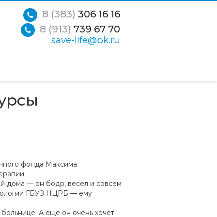
8 (383)
306 16 16
8 (913)
739 67 70
save-life@bk.ru
урсы
ечного фонда Максима
ерапии.
 дома — он бодр, весел и совсем
атологии ГБУЗ НЦРБ — ему
 больнице. А еще он очень хочет