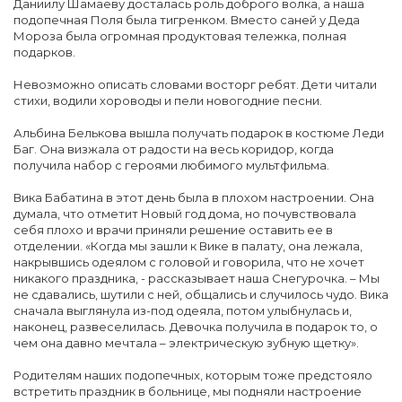
Даниилу Шамаеву досталась роль доброго волка, а наша
подопечная Поля была тигренком. Вместо саней у Деда
Мороза была огромная продуктовая тележка, полная
подарков.
Невозможно описать словами восторг ребят. Дети читали
стихи, водили хороводы и пели новогодние песни.
Альбина Белькова вышла получать подарок в костюме Леди
Баг. Она визжала от радости на весь коридор, когда
получила набор с героями любимого мультфильма.
Вика Бабатина в этот день была в плохом настроении. Она
думала, что отметит Новый год дома, но почувствовала
себя плохо и врачи приняли решение оставить ее в
отделении. «Когда мы зашли к Вике в палату, она лежала,
накрывшись одеялом с головой и говорила, что не хочет
никакого праздника, - рассказывает наша Снегурочка. – Мы
не сдавались, шутили с ней, общались и случилось чудо. Вика
сначала выглянула из-под одеяла, потом улыбнулась и,
наконец, развеселилась. Девочка получила в подарок то, о
чем она давно мечтала – электрическую зубную щетку».
Родителям наших подопечных, которым тоже предстояло
встретить праздник в больнице, мы подняли настроение