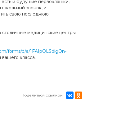
 есть и будущие первоклашки,
й школьный звонок, и
тить свою последнюю
 в столичные медицинские центры
.com/forms/d/e/1FAIpQLSdigQn-
 вашего класса.
Поделиться ссылкой: