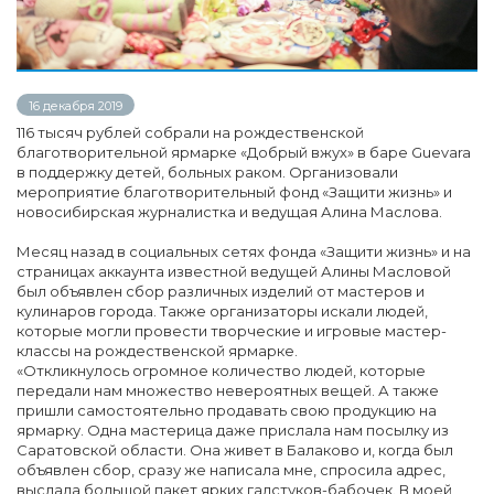
16 декабря 2019
116 тысяч рублей собрали на рождественской
благотворительной ярмарке «Добрый вжух» в баре Guevara
в поддержку детей, больных раком. Организовали
мероприятие благотворительный фонд «Защити жизнь» и
новосибирская журналистка и ведущая Алина Маслова.
Месяц назад в социальных сетях фонда «Защити жизнь» и на
страницах аккаунта известной ведущей Алины Масловой
был объявлен сбор различных изделий от мастеров и
кулинаров города. Также организаторы искали людей,
которые могли провести творческие и игровые мастер-
классы на рождественской ярмарке.
«Откликнулось огромное количество людей, которые
передали нам множество невероятных вещей. А также
пришли самостоятельно продавать свою продукцию на
ярмарку. Одна мастерица даже прислала нам посылку из
Саратовской области. Она живет в Балаково и, когда был
объявлен сбор, сразу же написала мне, спросила адрес,
выслала большой пакет ярких галстуков-бабочек. В моей