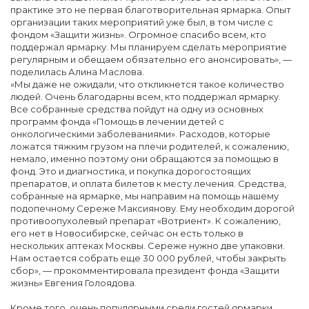
практике это не первая благотворительная ярмарка. Опыт
организации таких мероприятий уже был, в том числе с
фондом «Защити жизнь». Огромное спасибо всем, кто
поддержал ярмарку. Мы планируем сделать мероприятие
регулярным и обещаем обязательно его анонсировать», —
поделилась Алина Маслова.
«Мы даже не ожидали, что откликнется такое количество
людей. Очень благодарны всем, кто поддержал ярмарку.
Все собранные средства пойдут на одну из основных
программ фонда «Помощь в лечении детей с
онкологическими заболеваниями». Расходов, которые
ложатся тяжким грузом на плечи родителей, к сожалению,
немало, именно поэтому они обращаются за помощью в
фонд. Это и диагностика, и покупка дорогостоящих
препаратов, и оплата билетов к месту лечения. Средства,
собранные на ярмарке, мы направим на помощь нашему
подопечному Сереже Максиянову. Ему необходим дорогой
противоопухолевый препарат «Вотриент». К сожалению,
его нет в Новосибирске, сейчас он есть только в
нескольких аптеках Москвы. Сереже нужно две упаковки.
Нам остается собрать еще 30 000 рублей, чтобы закрыть
сбор», — прокомментировала президент фонда «Защити
жизнь» Евгения Голоядова.
Кроме того, очень популярными среди гостей ярмарки