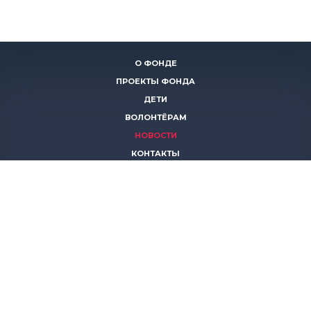
О ФОНДЕ
ПРОЕКТЫ ФОНДА
ДЕТИ
ВОЛОНТЁРАМ
НОВОСТИ
КОНТАКТЫ
ПОМОЧЬ
8 (383)
306 16 16
8 (913)
739 67 70
8 (800)
222 11 02
горячая линия паллиативной помощи
save-life@bk.ru